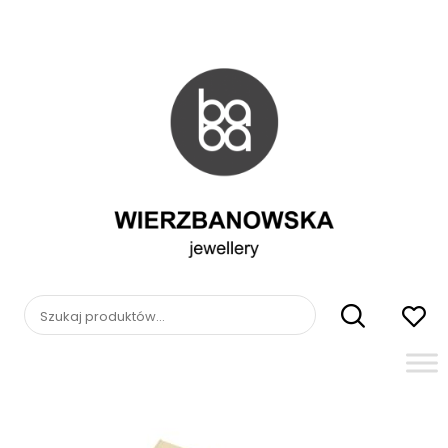
Skip
to
content
WIERZBANOWSKA
jewellery
Szukaj: