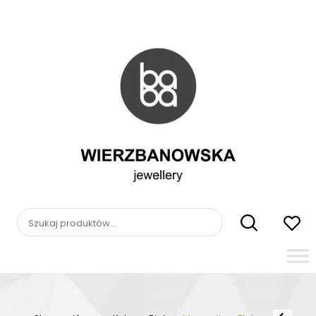
Skip
to
content
WIERZBANOWSKA
jewellery
Szukaj:
Nawig