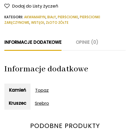
Złoty
Dodaj do Listy życzeń
pierścionek
KATEGORII:
AKWAMARYN
,
BIAŁY
,
PIERŚCIONKI
,
PIERŚCIONKI
z
ZARĘCZYNOWE
,
WSTĘGI
,
ZŁOTO ŻÓŁTE
kwadratowym
akwamarynem
INFORMACJE DODATKOWE
OPINIE (0)
Informacje dodatkowe
Kamień
Topaz
Kruszec
Srebro
PODOBNE PRODUKTY